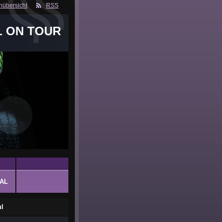
nübersicht
RSS
L ON TOUR
AL
ul