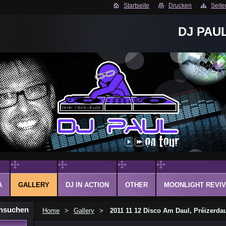
Startseite
Drucken
Seite
DJ PAU
A
GALLERY
DJ IN ACTION
OTHER
MOONLIGHT REVIV
hsuchen
Home
>
Gallery
>
2011 11 12 Disco Am Daul, Préizerda