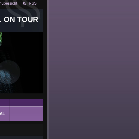
nübersicht
RSS
L ON TOUR
AL