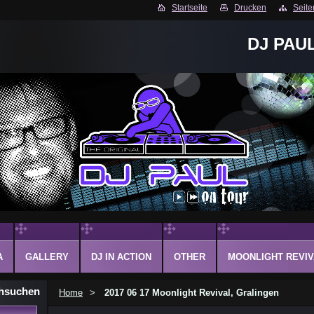
Startseite
Drucken
Seite
DJ PAU
A
GALLERY
DJ IN ACTION
OTHER
MOONLIGHT REVIV
hsuchen
Home
>
2017 06 17 Moonlight Revival, Gralingen